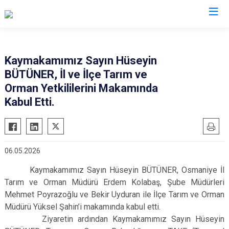
Osmaniye
Kaymakamımız Sayın Hüseyin
BÜTÜNER, İl ve İlçe Tarım ve
Bahçe
Orman Yetkililerini Makamında
Düziçi
Kabul Etti.
Hasanbeyli
Kadirli
Sumbas
06.05.2026
Toprakkale
Kaymakamımız Sayın Hüseyin BÜTÜNER, Osmaniye İl
Tarım ve Orman Müdürü Erdem Kolabaş, Şube Müdürleri
Mehmet Poyrazoğlu ve Bekir Uyduran ile İlçe Tarım ve Orman
Müdürü Yüksel Şahin’i makamında kabul etti.
Ziyaretin ardından Kaymakamımız Sayın Hüseyin