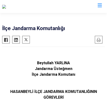
Osmaniye
İlçe Jandarma Komutanlığı
Bahçe
Düziçi
Hasanbeyli
Kadirli
Beytullah YARLINA
Sumbas
Jandarma Üsteğmen
İlçe Jandarma Komutanı
Toprakkale
HASANBEYLİ İLÇE JANDARMA KOMUTANLIĞININ
GÖREVLERİ