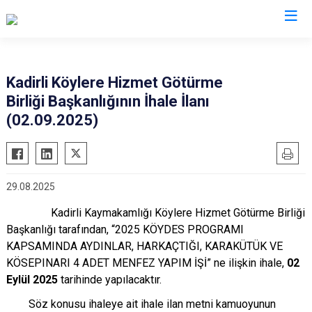
Osmaniye
Kadirli Köylere Hizmet Götürme
Birliği Başkanlığının İhale İlanı
Bahçe
(02.09.2025)
Düziçi
Hasanbeyli
Kadirli
29.08.2025
Sumbas
Kadirli Kaymakamlığı Köylere Hizmet Götürme Birliği
Toprakkale
Başkanlığı tarafından, “2025 KÖYDES PROGRAMI
KAPSAMINDA AYDINLAR, HARKAÇTIĞI, KARAKÜTÜK VE
KÖSEPINARI 4 ADET MENFEZ YAPIM İŞİ” ne ilişkin ihale,
02
Eylül 2025
tarihinde yapılacaktır.
Söz konusu ihaleye ait ihale ilan metni kamuoyunun